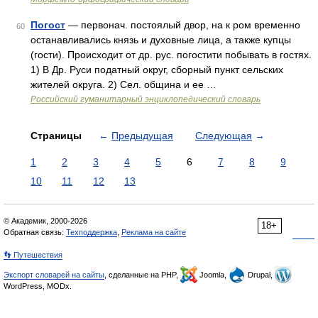
Погост
— первонач. постоялый двор, на к ром временно
60
останавливались князь и духовные лица, а также купцы
(гости). Происходит от др. рус. погостити побывать в гостях.
1) В Др. Руси податный округ, сборный пункт сельских
жителей округа. 2) Сел. община и ее …
Российский гуманитарный энциклопедический словарь
Страницы
←
Предыдущая
Следующая
→
1
2
3
4
5
6
7
8
9
10
11
12
13
© Академик, 2000-2026
18+
Обратная связь:
Техподдержка
,
Реклама на сайте
👣 Путешествия
Экспорт словарей на сайты
, сделанные на PHP,
Joomla,
Drupal,
WordPress, MODx.