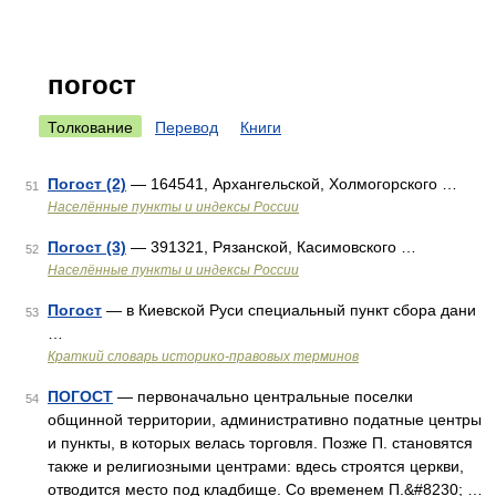
погост
Толкование
Перевод
Книги
Погост (2)
— 164541, Архангельской, Холмогорского …
51
Населённые пункты и индексы России
Погост (3)
— 391321, Рязанской, Касимовского …
52
Населённые пункты и индексы России
Погост
— в Киевской Руси специальный пункт сбора дани
53
…
Краткий словарь историко-правовых терминов
ПОГОСТ
— первоначально центральные поселки
54
общинной территории, административно податные центры
и пункты, в которых велась торговля. Позже П. становятся
также и религиозными центрами: вдесь строятся церкви,
отводится место под кладбище. Со временем П.&#8230; …